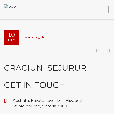
Search
English
This page can't load Google Maps correctly.
German
France
contact@glodeanca.ro
10
Do you own this website?
OK
Italian
contact@glodeanca.ro
by
admin_glo
iulie
CRACIUN_SEJURURI
GET IN TOUCH
Australia, Envato Level 13, 2 Elizabeth,
St. Melbourne, Victoria 3000